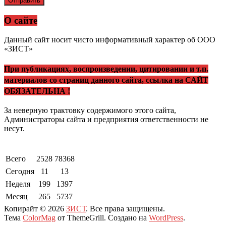
Отправить
О сайте
Данный сайт носит чисто информативный характер об ООО
«ЗИСТ»
При публикациях, воспроизведении, цитировании и т.п.
материалов со страниц данного сайта, ссылка на САЙТ
ОБЯЗАТЕЛЬНА !
За неверную трактовку содержимого этого сайта,
Администраторы сайта и предприятия ответственности не
несут.
Всего
2528
78368
Сегодня
11
13
Неделя
199
1397
Месяц
265
5737
Копирайт © 2026
ЗИСТ
. Все права защищены.
Тема
ColorMag
от ThemeGrill. Создано на
WordPress
.