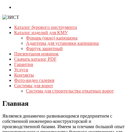
Skip
to
content
Каталог бурового инструмента
ЗИСТ
Каталог изделий для КМУ
Фонарь (окно) капюшона
Адаптеры для установки капюшона
Бурильный
Фартук защитный
инструмент.
Презентация новинок
Буровой
Скачать каталог PDF
инструмент
Гарантии
Услуги
Контакты
Фото-видео галерея
Системы для ворот
Система для строительства откатных ворот
Главная
Являемся динамично развивающимся предприятием с
собственной инженерно-конструкторской и
производственной базами. Имеем за плечами большой опыт
проектирования и производства бурового инструмента для