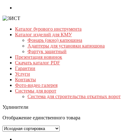
Skip
to
content
Каталог бурового инструмента
ЗИСТ
Каталог изделий для КМУ
Фонарь (окно) капюшона
Бурильный
Адаптеры для установки капюшона
инструмент.
Фартук защитный
Буровой
Презентация новинок
инструмент
Скачать каталог PDF
Гарантии
Услуги
Контакты
Фото-видео галерея
Системы для ворот
Система для строительства откатных ворот
Удлинители
Отображение единственного товара