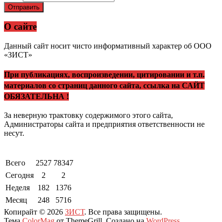
Отправить
О сайте
Данный сайт носит чисто информативный характер об ООО
«ЗИСТ»
При публикациях, воспроизведении, цитировании и т.п.
материалов со страниц данного сайта, ссылка на САЙТ
ОБЯЗАТЕЛЬНА !
За неверную трактовку содержимого этого сайта,
Администраторы сайта и предприятия ответственности не
несут.
Всего
2527
78347
Сегодня
2
2
Неделя
182
1376
Месяц
248
5716
Копирайт © 2026
ЗИСТ
. Все права защищены.
Тема
ColorMag
от ThemeGrill. Создано на
WordPress
.