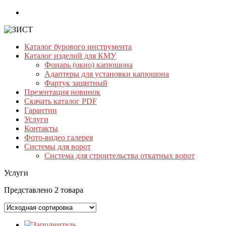
Skip
to
content
Каталог бурового инструмента
ЗИСТ
Каталог изделий для КМУ
Фонарь (окно) капюшона
Бурильный
Адаптеры для установки капюшона
инструмент.
Фартук защитный
Буровой
Презентация новинок
инструмент
Скачать каталог PDF
Гарантии
Услуги
Контакты
Фото-видео галерея
Системы для ворот
Система для строительства откатных ворот
Услуги
Представлено 2 товара