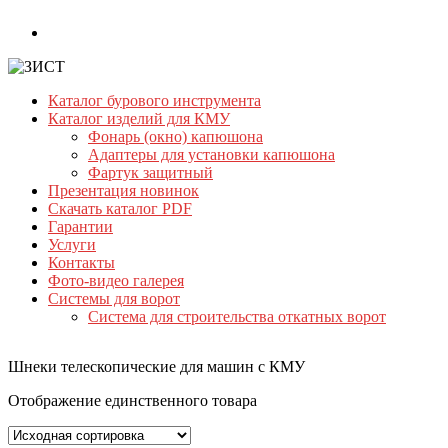
Skip
to
content
Каталог бурового инструмента
ЗИСТ
Каталог изделий для КМУ
Фонарь (окно) капюшона
Бурильный
Адаптеры для установки капюшона
инструмент.
Фартук защитный
Буровой
Презентация новинок
инструмент
Скачать каталог PDF
Гарантии
Услуги
Контакты
Фото-видео галерея
Системы для ворот
Система для строительства откатных ворот
Шнеки телескопические для машин с КМУ
Отображение единственного товара