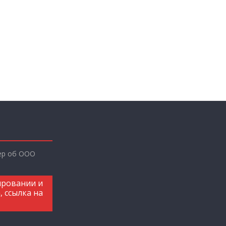
ер об ООО
ировании и
, ссылка на
,