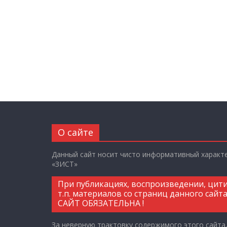
О сайте
Данный сайт носит чисто информативный характ
«ЗИСТ»
При публикациях, воспроизведении, цит
т.п. материалов со страниц данного сайта
САЙТ ОБЯЗАТЕЛЬНА !
За неверную трактовку содержимого этого сайта