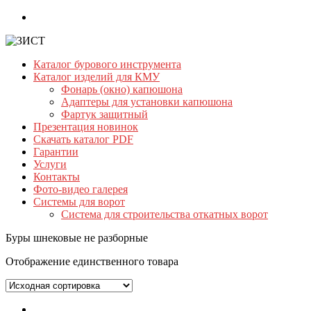
Skip
to
content
Каталог бурового инструмента
ЗИСТ
Каталог изделий для КМУ
Фонарь (окно) капюшона
Бурильный
Адаптеры для установки капюшона
инструмент.
Фартук защитный
Буровой
Презентация новинок
инструмент
Скачать каталог PDF
Гарантии
Услуги
Контакты
Фото-видео галерея
Системы для ворот
Система для строительства откатных ворот
Буры шнековые не разборные
Отображение единственного товара