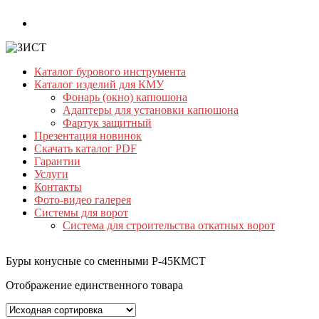
Skip
to
content
Каталог бурового инструмента
ЗИСТ
Каталог изделий для КМУ
Фонарь (окно) капюшона
Бурильный
Адаптеры для установки капюшона
инструмент.
Фартук защитный
Буровой
Презентация новинок
инструмент
Скачать каталог PDF
Гарантии
Услуги
Контакты
Фото-видео галерея
Системы для ворот
Система для строительства откатных ворот
Буры конусные со сменными Р-45КМСТ
Отображение единственного товара