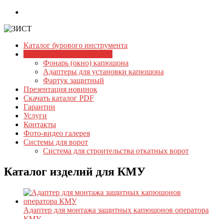
Skip
to
content
Каталог бурового инструмента
ЗИСТ
Каталог изделий для КМУ
Фонарь (окно) капюшона
Бурильный
Адаптеры для установки капюшона
инструмент.
Фартук защитный
Буровой
Презентация новинок
инструмент
Скачать каталог PDF
Гарантии
Услуги
Контакты
Фото-видео галерея
Системы для ворот
Система для строительства откатных ворот
Каталог изделий для КМУ
Адаптер для монтажа защитных капюшонов оператора
КМУ